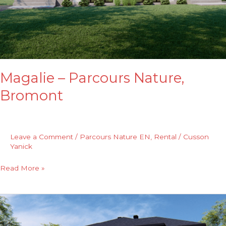
Magalie – Parcours Nature,
Bromont
Leave a Comment
/
Parcours Nature EN
,
Rental
/
Cusson
Yanick
Read More »
Elisabeth
–
Parcours