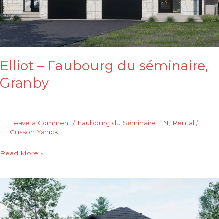
Elliot – Faubourg du séminaire,
Granby
Leave a Comment
/
Faubourg du Séminaire EN
,
Rental
/
Cusson Yanick
Read More »
Elliot
–
Parcours