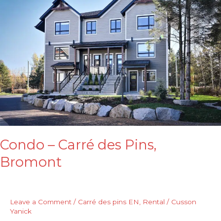
Carré
des
Pins,
Bromont
Condo – Carré des Pins,
Bromont
Leave a Comment
/
Carré des pins EN
,
Rental
/
Cusson
Yanick