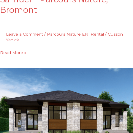
Bromont
Leave a Comment
/
Parcours Nature EN
,
Rental
/
Cusson
Yanick
Read More »
Magalie
–
Parcours
Nature,
Bromont