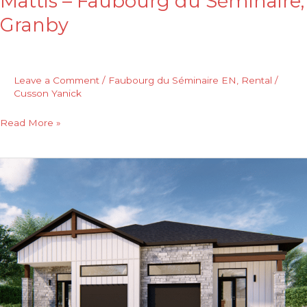
Mattis – Faubourg du Séminaire,
Granby
Leave a Comment
/
Faubourg du Séminaire EN
,
Rental
/
Cusson Yanick
Read More »
Matheo
–
Faubourg
du
Séminaire,
Granby