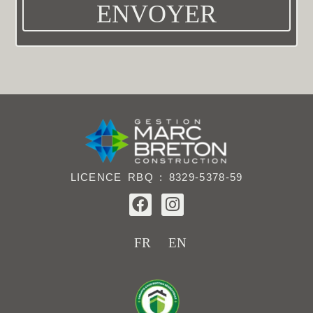
ENVOYER
LICENCE RBQ : 8329-5378-59
F
I
a
n
c
s
e
t
FR
EN
b
a
o
g
o
r
k
a