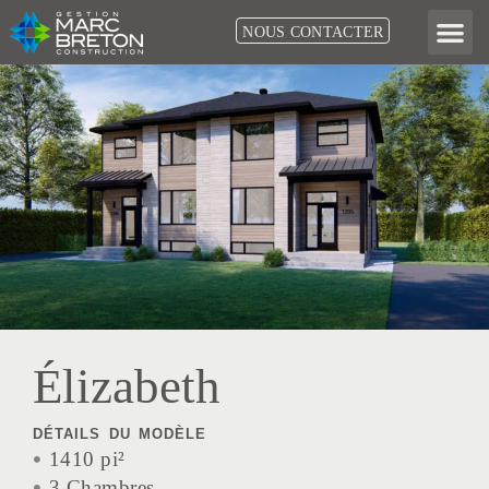
Aller
NOUS CONTACTER
au
contenu
Élizabeth
DÉTAILS DU MODÈLE
1410 pi²
3 Chambres