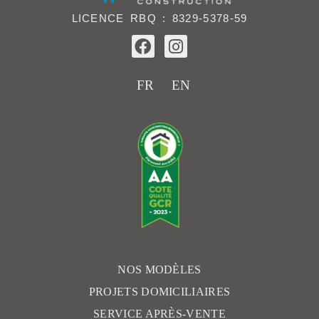
LICENCE RBQ : 8329-5378-59
F
I
a
n
c
s
e
t
FR
EN
b
a
o
g
o
r
k
a
m
NOS MODÈLES
PROJETS DOMICILIAIRES
SERVICE APRÈS-VENTE