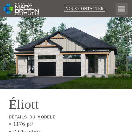
Aller
NOUS CONTACTER
au
contenu
Éliott
DÉTAILS DU MODÈLE
1176 pi²
2 Chambres