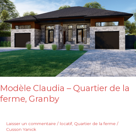
Quartier
de
la
ferme,
Granby
Modèle Claudia – Quartier de la
ferme, Granby
Laisser un commentaire
/
locatif
,
Quartier de la ferme
/
Cusson Yanick