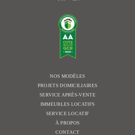
b
a
o
g
o
r
k
a
m
NOS MODÈLES
PROJETS DOMICILIAIRES
SERVICE APRÈS-VENTE
IMMEUBLES LOCATIFS
SERVICE LOCATIF
À PROPOS
CONTACT